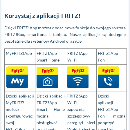
Korzystaj z aplikacji FRITZ!
Dzięki FRITZ!App możesz dodać nowe funkcje do swojego routera
FRITZ!Box, smartfona i tabletu. Nasze aplikacje są dostępne
bezpłatnie dla systemów Android oraz iOS
MyFRITZ!App
FRITZ!App
FRITZ!App
FRITZ!App
Smart Home
Wi-Fi
Fon
Dzięki aplikacji
Dzięki aplikacji
FRITZ!App
Dzięki
MyFRITZ!
FRITZ!App
Wi-Fi
aplikacji
możesz
Smart Home
zapewnia
FRITZ!App
skonfigurować
można
szczegółowy
Fon można
swój
obsługiwać
przegląd sieci
połączyć
FRITZ!Box i
urządzenia
Wi-Fi i sieci w
smartfon z