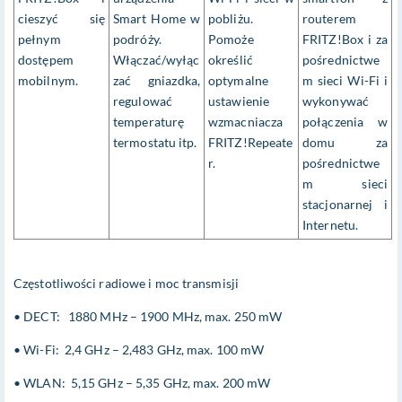
cieszyć się
Smart Home w
pobliżu.
routerem
pełnym
podróży.
Pomoże
FRITZ!Box i za
dostępem
Włączać/wyłąc
określić
pośrednictwe
mobilnym.
zać gniazdka,
optymalne
m sieci Wi-Fi i
regulować
ustawienie
wykonywać
temperaturę
wzmacniacza
połączenia w
termostatu itp.
FRITZ!Repeate
domu za
r.
pośrednictwe
m sieci
stacjonarnej i
Internetu.
Częstotliwości radiowe i moc transmisji
• DECT: 1880 MHz – 1900 MHz, max. 250 mW
• Wi-Fi: 2,4 GHz – 2,483 GHz, max. 100 mW
• WLAN: 5,15 GHz – 5,35 GHz, max. 200 mW