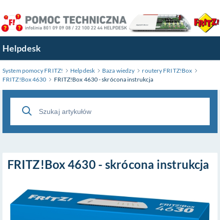
Przejdź
do
treści
głównej
Helpdesk
System pomocy FRITZ!
Helpdesk
Baza wiedzy
routery FRITZ!Box
FRITZ!Box 4630
FRITZ!Box 4630 - skrócona instrukcja
FRITZ!Box 4630 - skrócona instrukcja