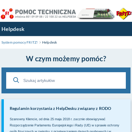
Przejdź
do
treści
głównej
Helpdesk
System pomocy FRITZ!
Helpdesk
W czym możemy pomóc?
Regulamin korzystania z HelpDesku związany z RODO
Szanowny Kliencie, od dnia 25 maja 2018 r. zacznie obowiązywać
Rozporządzenie Parlamentu Europejskiego i Rady (UE) w sprawie ochrony
osób fizycznych w związku z przetwarzaniem danych osobowych i w