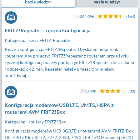
bazie wiedzy:
bazie wiedzy:
204.096
(864)
FRITZ!Repeater - ręczna konfiguracja
Kategoria:
seria FRITZ!Repeater
Ręczna konfiguracja FRITZ!Repeater Uzyskanie połączenia z
routerem Aby połączyć FRITZ!Repeater z routerem przy użyciu
ręcznej konfiguracji należy podłączyć FRITZ!Repeater do zasilania
i odczekać ok 2 min. Repeater należy umieścić w miejscu
umożliwiaj...
63.408
(32)
Konfiguracja modemów USB LTE, UMTS, HSPA z
routerami AVM FRITZ!Box
Kategoria:
routery FRITZ!Box
Konfiguracja modemów USB 3G/LTE z routerami AVM FRITZ!Box
Dla FRITZ!Box 3272, 7272, 3490, 7490 z FRITZ!OS w wersji 6.20 i