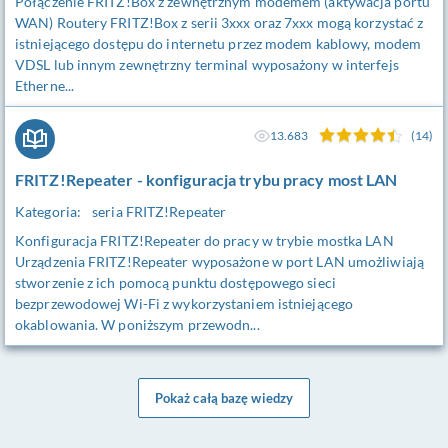
Połączenie FRITZ!Box z zewnętrznym modemem (aktywacja portu
WAN) Routery FRITZ!Box z serii 3xxx oraz 7xxx mogą korzystać z
istniejącego dostępu do internetu przez modem kablowy, modem
VDSL lub innym zewnętrzny terminal wyposażony w interfejs
Etherne...
13.683
(14)
FRITZ!Repeater - konfiguracja trybu pracy most LAN
Kategoria:
seria FRITZ!Repeater
Konfiguracja FRITZ!Repeater do pracy w trybie mostka LAN
Urządzenia FRITZ!Repeater wyposażone w port LAN umożliwiają
stworzenie z ich pomocą punktu dostępowego sieci
bezprzewodowej Wi-Fi z wykorzystaniem istniejącego
okablowania. W poniższym przewodn...
Pokaż całą bazę wiedzy