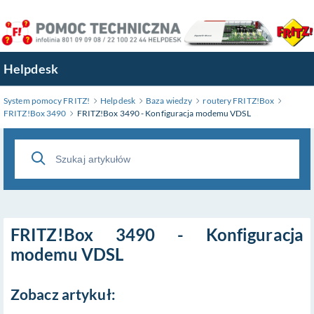
Przejdź
do
treści
głównej
Helpdesk
System pomocy FRITZ!
Helpdesk
Baza wiedzy
routery FRITZ!Box
FRITZ!Box 3490
FRITZ!Box 3490 - Konfiguracja modemu VDSL
FRITZ!Box 3490 - Konfiguracja
modemu VDSL
Zobacz artykuł: