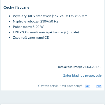
Cechy fizyczne
Wymiary: (dł. x szer. x wys.): ok. 245 x 175 x 55 mm
Napięcie robocze: 230V/50 Hz
Pobór mocy: 8-20 W
FRITZ!OS z możliwością aktualizacji (update)
Zgodność z normami CE
Data aktualizacji: 21.03.2016 J
Zgłoś błąd lub propozycję
Czy ten artykuł był pomocny?
Tak
|
Nie