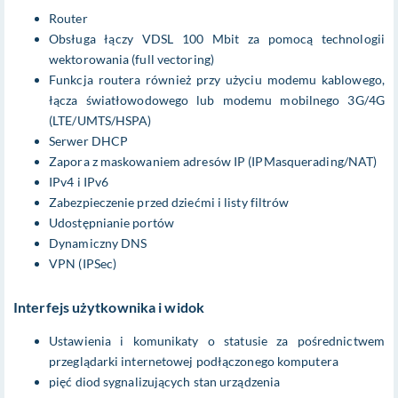
Router
Obsługa łączy VDSL 100 Mbit za pomocą technologii
wektorowania (full vectoring)
Funkcja routera również przy użyciu modemu kablowego,
łącza światłowodowego lub modemu mobilnego 3G/4G
(LTE/UMTS/HSPA)
Serwer DHCP
Zapora z maskowaniem adresów IP (IPMasquerading/NAT)
IPv4 i IPv6
Zabezpieczenie przed dziećmi i listy filtrów
Udostępnianie portów
Dynamiczny DNS
VPN (IPSec)
Interfejs użytkownika i widok
Ustawienia i komunikaty o statusie za pośrednictwem
przeglądarki internetowej podłączonego komputera
pięć diod sygnalizujących stan urządzenia