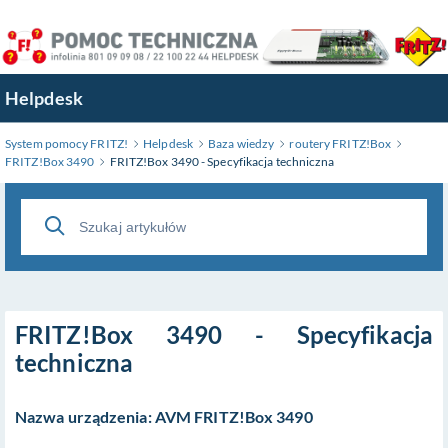
Przejdź
do
treści
głównej
Helpdesk
System pomocy FRITZ!
Helpdesk
Baza wiedzy
routery FRITZ!Box
FRITZ!Box 3490
FRITZ!Box 3490 - Specyfikacja techniczna
FRITZ!Box 3490 - Specyfikacja
techniczna
Nazwa urządzenia: AVM FRITZ!Box 3490