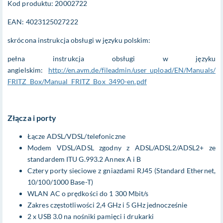
Kod produktu: 20002722
EAN: 4023125027222
skrócona instrukcja obsługi w języku polskim:
pełna instrukcja obsługi w języku
angielskim:
http://en.avm.de/fileadmin/user_upload/EN/Manuals/
FRITZ_Box/Manual_FRITZ_Box_3490-en.pdf
Złącza i porty
Łącze ADSL/VDSL/telefoniczne
Modem VDSL/ADSL zgodny z ADSL/ADSL2/ADSL2+ ze
standardem ITU G.993.2 Annex A i B
Cztery porty sieciowe z gniazdami RJ45 (Standard Ethernet,
10/100/1000 Base-T)
WLAN AC o prędkości do 1 300 Mbit/s
Zakres częstotliwości 2,4 GHz i 5 GHz jednocześnie
2 x USB 3.0 na nośniki pamięci i drukarki