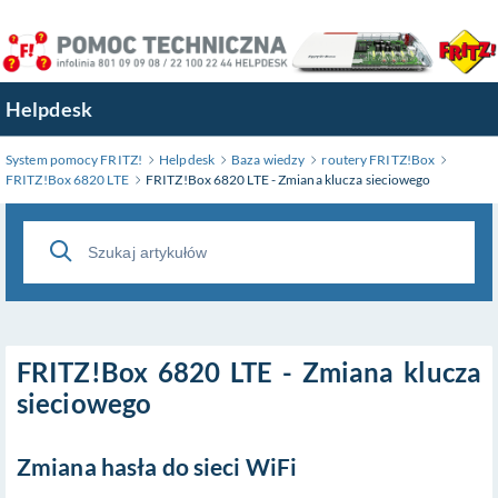
Przejdź
do
treści
głównej
Helpdesk
System pomocy FRITZ!
Helpdesk
Baza wiedzy
routery FRITZ!Box
FRITZ!Box 6820 LTE
FRITZ!Box 6820 LTE - Zmiana klucza sieciowego
FRITZ!Box 6820 LTE - Zmiana klucza
sieciowego
Zmiana hasła do sieci WiFi