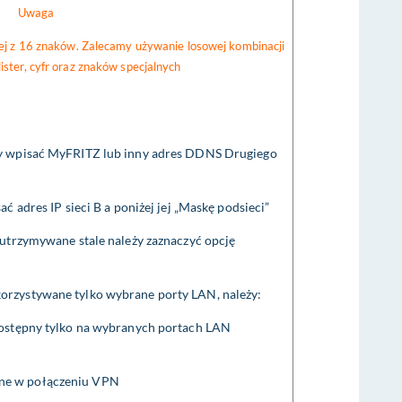
Uwaga
iej z 16 znaków. Zalecamy używanie losowej kombinacji
lister, cyfr oraz znaków specjalnych
ży wpisać MyFRITZ lub inny adres DDNS Drugiego
ć adres IP sieci B a poniżej jej „Maskę podsieci”
 utrzymywane stale należy zaznaczyć opcję
korzystywane tylko wybrane porty LAN, należy:
dostępny tylko na wybranych portach LAN
ne w połączeniu VPN