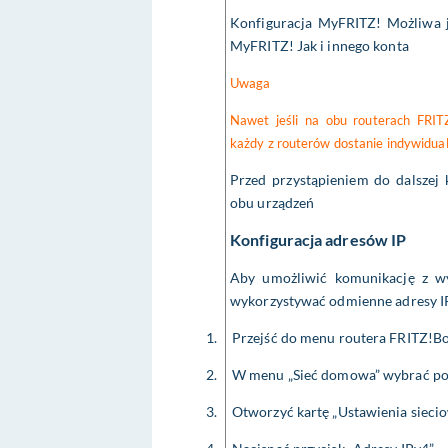
Konfiguracja MyFRITZ! Możliwa j
MyFRITZ! Jak i innego konta
Uwaga
Nawet jeśli na obu routerach FRIT
każdy z routerów dostanie indywidua
Przed przystąpieniem do dalszej k
obu urządzeń
Konfiguracja adresów IP
Aby umożliwić komunikację z w
wykorzystywać odmienne adresy IP
1.
Przejść do menu routera FRITZ!
2.
W menu „Sieć domowa” wybrać poz
3.
Otworzyć kartę „Ustawienia sieci