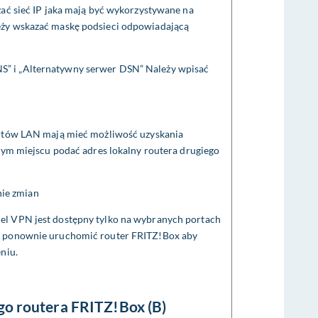
zać sieć IP jaka mają być wykorzystywane na
eży wskazać maskę podsieci odpowiadającą
S” i „Alternatywny serwer DSN” Należy wpisać
ortów LAN mają mieć możliwość uzyskania
 tym miejscu podać adres lokalny routera drugiego
nie zmian
unel VPN jest dostępny tylko na wybranych portach
y ponownie uruchomić router FRITZ!Box aby
niu.
go routera FRITZ!Box (B)