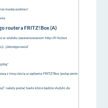
az maskę podsieci
enia
go routera FRITZ!Box (A)
ox w widoku zaawansowanym http://fritz.box
cji „Udostępnienia”
e VPN”
ową z inną siecią urządzenia FRITZ!Box (połączenie
)” należy podać hasło które będzie służyło do