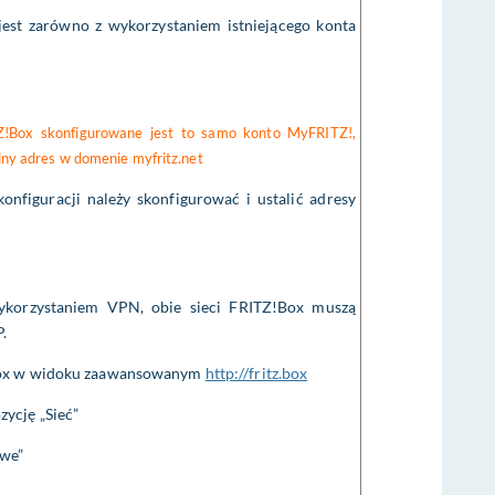
est zarówno z wykorzystaniem istniejącego konta
Z!Box skonfigurowane jest to samo konto MyFRITZ!,
lny adres w domenie myfritz.net
onfiguracji należy skonfigurować i ustalić adresy
ykorzystaniem VPN, obie sieci FRITZ!Box muszą
.
Box w widoku zaawansowanym
http://fritz.box
ycję „Sieć”
owe”