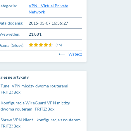
ategoria:
VPN - Virtual Private
Network
ata dodania:
2015-05-07 16:56:27
yświetleń:
21.881
cena (Głosy):
(15)
Wstecz
ależne artykuły
Tunel VPN między dwoma routerami
FRITZ!Box
Konfiguracja WireGuard VPN między
dwoma routerami FRITZ!Box
Shrew VPN klient - konfiguracja z routerem
FRITZ!Box