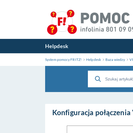
Przejdź
do
treści
głównej
Helpdesk
System pomocy FRITZ!
Helpdesk
Baza wiedzy
VP
Konfiguracja połączeni