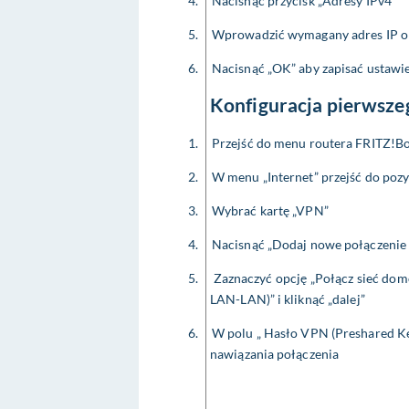
4.
Nacisnąć przycisk „Adresy IPv4”
5.
Wprowadzić wymagany adres IP or
6.
Nacisnąć „OK” aby zapisać ustawi
Konfiguracja pierwsze
1.
Przejść do menu routera FRITZ!B
2.
W menu „Internet” przejść do pozy
3.
Wybrać kartę „VPN”
4.
Nacisnąć „Dodaj nowe połączeni
5.
Zaznaczyć opcję „Połącz sieć dom
LAN-LAN)” i kliknąć „dalej”
6.
W polu „ Hasło VPN (Preshared Key
nawiązania połączenia