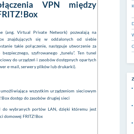
połączenia VPN między
K
FRITZ!Box
D
e (ang. Virtual Private Network) pozwalają na
W
Box znajdujących się w oddalonych od siebie
ostanie takie połączenie, następuje utworzenie za
O
 bezpiecznego, szyfrowanego „tunelu”. Ten tunel
eciowy do urządzeń i zasobów dostępnych opartych
rwer e-mail, serwery plików lub drukarki).
Z
 umożliwiająca wszystkim urządzeniom sieciowym
!Box dostęp do zasobów drugiej sieci
N do wybranych portów LAN, dzięki któremu jest
ieci domowej FRITZ!Box