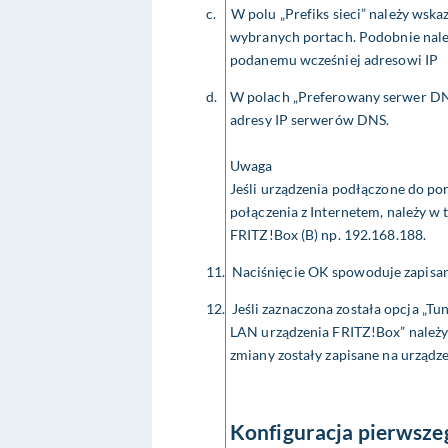
c.
W polu „Prefiks sieci” należy wska
wybranych portach. Podobnie nal
podanemu wcześniej adresowi IP
d.
W polach „Preferowany serwer DN
adresy IP serwerów DNS.
Uwaga
Jeśli urządzenia podłączone do p
połączenia z Internetem, należy w
FRITZ!Box (B) np. 192.168.188.
11.
Naciśnięcie OK spowoduje zapisa
12.
Jeśli zaznaczona została opcja „T
LAN urządzenia FRITZ!Box” należ
zmiany zostały zapisane na urządze
Konfiguracja pierwsze