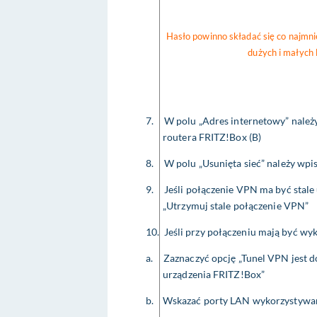
Hasło powinno składać się co najmn
dużych i małych 
7.
W polu „Adres internetowy” nale
routera FRITZ!Box (B)
8.
W polu „Usunięta sieć” należy wpisa
9.
Jeśli połączenie VPN ma być stale
„Utrzymuj stale połączenie VPN”
10.
Jeśli przy połączeniu mają być wy
a.
Zaznaczyć opcję „Tunel VPN jest 
urządzenia FRITZ!Box”
b.
Wskazać porty LAN wykorzystywa