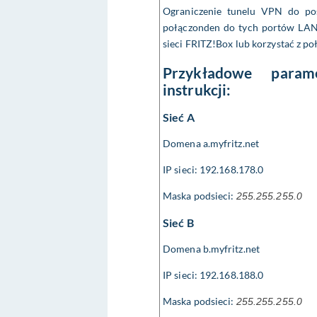
Ograniczenie tunelu VPN do po
połączonden do tych portów LAN
sieci FRITZ!Box lub korzystać z p
Przykładowe para
instrukcji:
Sieć A
Domena a.myfritz.net
IP sieci: 192.168.178.0
Maska podsieci:
255.255.255.0
Sieć B
Domena b.myfritz.net
IP sieci: 192.168.188.0
Maska podsieci:
255.255.255.0