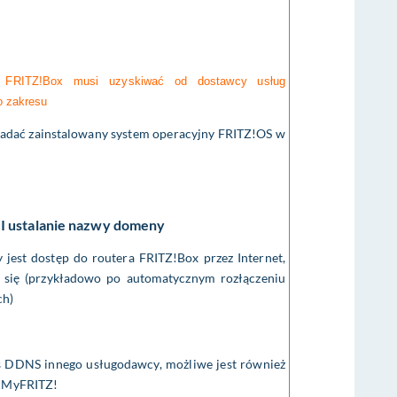
i FRITZ!Box musi uzyskiwać od dostawcy usług
o zakresu
iadać zainstalowany system operacyjny FRITZ!OS w
 I ustalanie nazwy domeny
jest dostęp do routera FRITZ!Box przez Internet,
ia się (przykładowo po automatycznym rozłączeniu
ch)
es DDNS innego usługodawcy, możliwe jest również
u MyFRITZ!