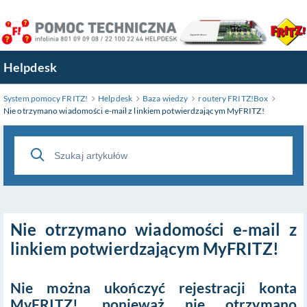
Przejdź
do
treści
głównej
Helpdesk
System pomocy FRITZ!
Helpdesk
Baza wiedzy
routery FRITZ!Box
Nie otrzymano wiadomości e-mail z linkiem potwierdzającym MyFRITZ!
Nie otrzymano wiadomości e-mail z
linkiem potwierdzającym MyFRITZ!
Nie można ukończyć rejestracji konta
MyFRITZ!, ponieważ nie otrzymano